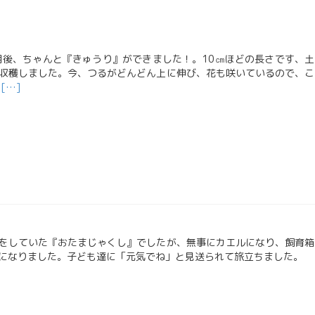
後、ちゃんと『きゅうり』ができました！。10㎝ほどの長さです、土
収穫しました。今、つるがどんどん上に伸び、花も咲いているので、こ
Read
味
[…]
more
about
き
ゅ
う
り
をしていた『おたまじゃくし』でしたが、無事にカエルになり、飼育箱
になりました。子ども達に「元気でね」と見送られて旅立ちました。