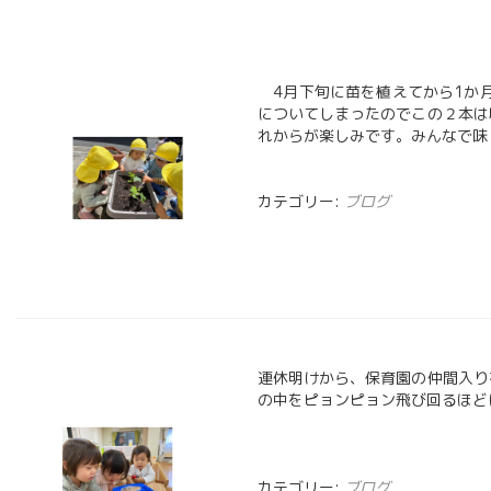
投
4月下旬に苗を植えてから1か月
稿
についてしまったのでこの２本は
れからが楽しみです。みんなで
ナ
ビ
カテゴリー:
ブログ
ゲ
ー
シ
ョ
ン
連休明けから、保育園の仲間入り
の中をピョンピョン飛び回るほど
カテゴリー:
ブログ